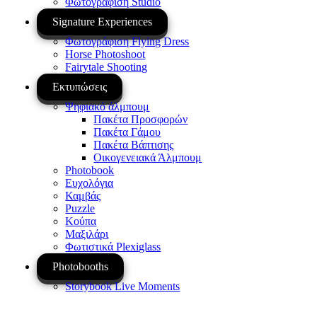
Φωτογράφιση Studio
Signature Experiences
Φωτογράφιση Flying Dress
Horse Photoshoot
Fairytale Shooting
Εκτυπώσεις
Ψηφιακό άλμπουμ
Πακέτα Προσφορών
Πακέτα Γάμου
Πακέτα Βάπτισης
Οικογενειακά Άλμπουμ
Photobook
Ευχολόγια
Καμβάς
Puzzle
Κούπα
Μαξιλάρι
Φωτιστικά Plexiglass
Photobooths
Storybook Live Moments