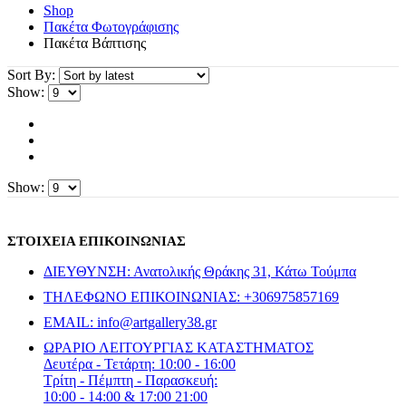
Shop
Πακέτα Φωτογράφισης
Πακέτα Βάπτισης
Sort By:
Show:
Show:
ΣΤΟΙΧΕΙΑ ΕΠΙΚΟΙΝΩΝΙΑΣ
ΔΙΕΥΘΥΝΣΗ: Ανατολικής Θράκης 31, Κάτω Τούμπα
ΤΗΛΕΦΩΝΟ ΕΠΙΚΟΙΝΩΝΙΑΣ: +306975857169
EMAIL: info@artgallery38.gr
ΩΡΑΡΙΟ ΛΕΙΤΟΥΡΓΙΑΣ ΚΑΤΑΣΤΗΜΑΤΟΣ
Δευτέρα - Τετάρτη: 10:00 - 16:00
Τρίτη - Πέμπτη - Παρασκευή:
10:00 - 14:00 & 17:00 21:00