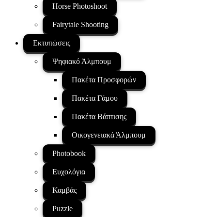
Horse Photoshoot
Fairytale Shooting
Εκτυπώσεις
Ψηφιακό Άλμπουμ
Πακέτα Προσφορών
Πακέτα Γάμου
Πακέτα Βάπτισης
Οικογενειακά Άλμπουμ
Photobook
Ευχολόγια
Καμβάς
Puzzle