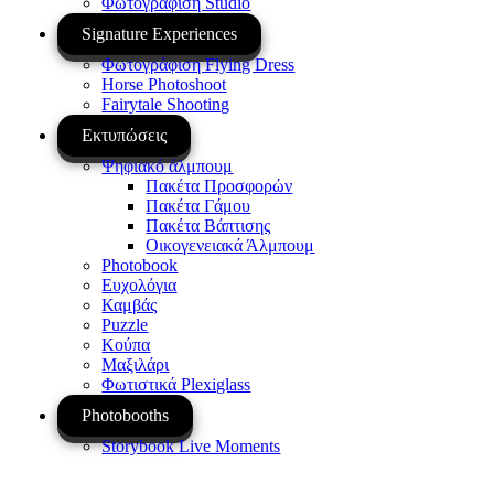
Φωτογράφιση Studio
Signature Experiences
Φωτογράφιση Flying Dress
Horse Photoshoot
Fairytale Shooting
Εκτυπώσεις
Ψηφιακό άλμπουμ
Πακέτα Προσφορών
Πακέτα Γάμου
Πακέτα Βάπτισης
Οικογενειακά Άλμπουμ
Photobook
Ευχολόγια
Καμβάς
Puzzle
Κούπα
Μαξιλάρι
Φωτιστικά Plexiglass
Photobooths
Storybook Live Moments