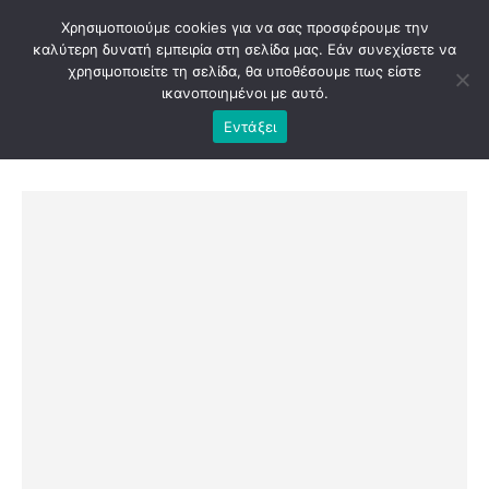
Χρησιμοποιούμε cookies για να σας προσφέρουμε την
καλύτερη δυνατή εμπειρία στη σελίδα μας. Εάν συνεχίσετε να
χρησιμοποιείτε τη σελίδα, θα υποθέσουμε πως είστε
ικανοποιημένοι με αυτό.
Εντάξει
SHOP
ΕΚΤΥΠΏΣΕΙΣ
,
ΜΑΞΙΛΆΡΙ
ΜΑΞΙΛΆΡΙ 40*40ΕΚ