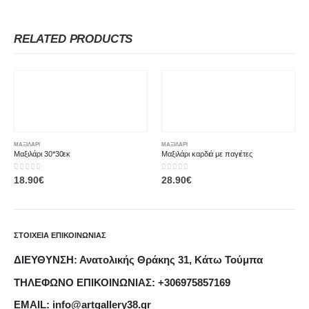
RELATED PRODUCTS
ΜΑΞΙΛΆΡΙ
ΜΑΞΙΛΆΡΙ
Μαξιλάρι 30*30εκ
Μαξιλάρι καρδιά με παγιέτες
0
out of 5
0
out of 5
18.90
€
28.90
€
ΣΤΟΙΧΕΙΑ ΕΠΙΚΟΙΝΩΝΙΑΣ
ΔΙΕΥΘΥΝΣΗ: Ανατολικής Θράκης 31, Κάτω Τούμπα
ΤΗΛΕΦΩΝΟ ΕΠΙΚΟΙΝΩΝΙΑΣ: +306975857169
EMAIL: info@artgallery38.gr