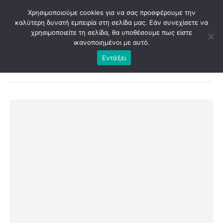
Χρησιμοποιούμε cookies για να σας προσφέρουμε την
καλύτερη δυνατή εμπειρία στη σελίδα μας. Εάν συνεχίσετε να
χρησιμοποιείτε τη σελίδα, θα υποθέσουμε πως είστε
ικανοποιημένοι με αυτό.
Εντάξει
SHOP
ΕΚΤΥΠΏΣΕΙΣ
,
ΨΗΦΙΑΚΌ ΆΛΜΠΟΥΜ
,
ΠΑΚΈΤΑ ΠΡΟΣΦΟΡΏΝ
ΨΗΦΙΑΚΌ ΆΛΜΠΟΥΜ PREMIUM 1+1