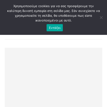
Χρησιμοποιούμε cookies για να σας προσφέρουμε την
καλύτερη δυνατή εμπειρία στη σελίδα μας. Εάν συνεχίσετε να
χρησιμοποιείτε τη σελίδα, θα υποθέσουμε πως είστε
ικανοποιημένοι με αυτό.
Εντάξει
SHOP
ΕΚΤΥΠΏΣΕΙΣ
,
ΨΗΦΙΑΚΌ ΆΛΜΠΟΥΜ
,
ΠΑΚΈΤΑ ΠΡΟΣΦΟΡΏΝ
ΨΗΦΙΑΚΌ ΆΛΜΠΟΥΜ GOLD 1+3