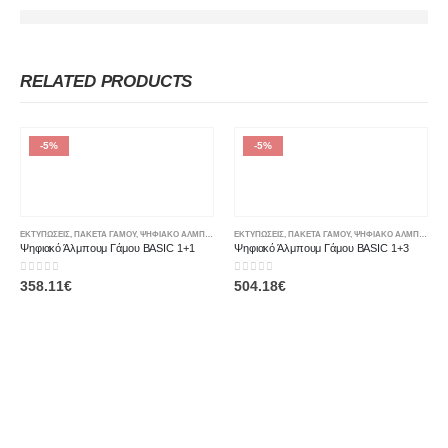
RELATED PRODUCTS
-5%
-5%
ΕΚΤΥΠΏΣΕΙΣ
,
ΠΑΚΈΤΑ ΓΆΜΟΥ
,
ΨΗΦΙΑΚΌ ΆΛΜΠΟΥΜ
ΕΚΤΥΠΏΣΕΙΣ
,
ΠΑΚΈΤΑ ΓΆΜΟΥ
,
ΨΗΦΙΑΚΌ ΆΛΜΠΟΥΜ
Ψηφιακό Άλμπουμ Γάμου BASIC 1+1
Ψηφιακό Άλμπουμ Γάμου BASIC 1+3
0
out of 5
0
out of 5
358.11
€
504.18
€