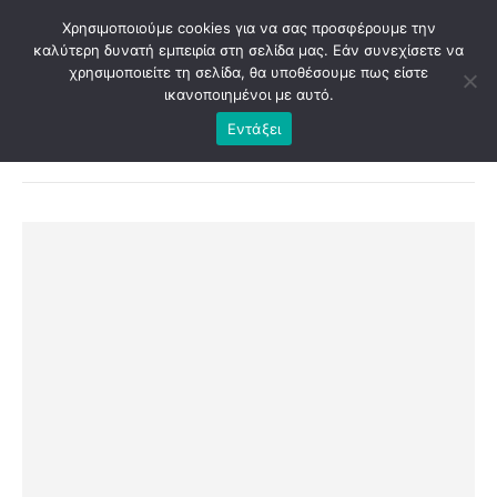
Χρησιμοποιούμε cookies για να σας προσφέρουμε την
καλύτερη δυνατή εμπειρία στη σελίδα μας. Εάν συνεχίσετε να
χρησιμοποιείτε τη σελίδα, θα υποθέσουμε πως είστε
ικανοποιημένοι με αυτό.
Εντάξει
SHOP
ΕΚΤΥΠΏΣΕΙΣ
,
ΨΗΦΙΑΚΌ ΆΛΜΠΟΥΜ
,
ΠΑΚΈΤΑ ΒΆΠΤΙΣΗΣ
ΨΗΦΙΑΚΌ ΆΛΜΠΟΥΜ ΒΆΠΤΙΣΗΣ BASIC 1+3