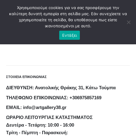
Χρησιμοποιούμε cookies για να σας προσφέρουμε την
καλύτερη δυνατή εμπειρία στη σελίδα μας. Εάν συνεχίσετε να
χρησιμοποιείτε τη σελίδα, θα υποθέσουμε πως είστε
ικανοποιημένοι με αυτό.
Εντάξει
ΑΡΧΙΚΉ V2
ΣΤΟΙΧΕΙΑ ΕΠΙΚΟΙΝΩΝΙΑΣ
ΔΙΕΥΘΥΝΣΗ: Ανατολικής Θράκης 31, Κάτω Τούμπα
ΤΗΛΕΦΩΝΟ ΕΠΙΚΟΙΝΩΝΙΑΣ: +306975857169
EMAIL: info@artgallery38.gr
ΩΡΑΡΙΟ ΛΕΙΤΟΥΡΓΙΑΣ ΚΑΤΑΣΤΗΜΑΤΟΣ
Δευτέρα - Τετάρτη: 10:00 - 16:00
Τρίτη - Πέμπτη - Παρασκευή: