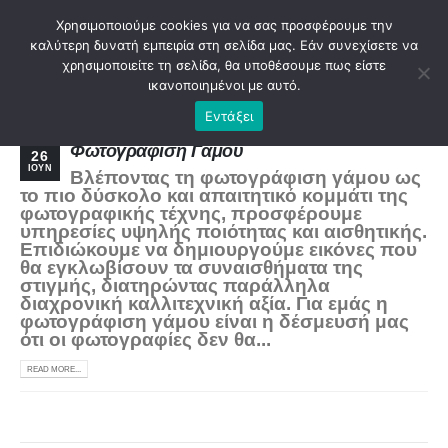
Χρησιμοποιούμε cookies για να σας προσφέρουμε την
καλύτερη δυνατή εμπειρία στη σελίδα μας. Εάν συνεχίσετε να
χρησιμοποιείτε τη σελίδα, θα υποθέσουμε πως είστε
ικανοποιημένοι με αυτό.
Εντάξει
ARTGAL38DBADMIN
Φωτογράφιση Γάμου
26
ΙΟΎΝ
Βλέποντας τη φωτογράφιση γάμου ως
το πιο δύσκολο και απαιτητικό κομμάτι της
φωτογραφικής τέχνης, προσφέρουμε
υπηρεσίες υψηλής ποιότητας και αισθητικής.
Επιδιώκουμε να δημιουργούμε εικόνες που
θα εγκλωβίσουν τα συναισθήματα της
στιγμής, διατηρώντας παράλληλα
διαχρονική καλλιτεχνική αξία. Για εμάς η
φωτογράφιση γάμου είναι η δέσμευσή μας
ότι οι φωτογραφίες δεν θα...
READ MORE...